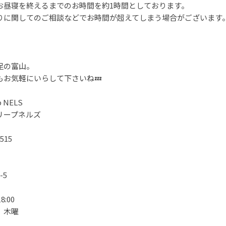
お昼寝を終えるまでのお時間を約1時間としております。
りに関してのご相談などでお時間が超えてしまう場合がございます
足の富山。
もお気軽にいらして下さいね💤
p NELS
リープネルズ
3515
-5
8:00
 木曜