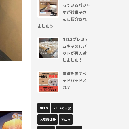
っているパジャ
マが紗栄子さ
んに紹介され
ました✨
NELSプレミア
ムキャメルパ
ッドが再入荷
しました！
常識を覆すベ
ッドパッドと
は？
NELS
NELSの日常
お昼寝体験
アロマ