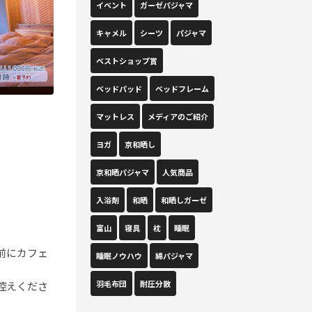
イベント
ガーゼパジャマ
キャメル
シーツ
パジャマ
ベストショップ賞
ベッドパッド
ベッドフレーム
マットレス
メディアのご紹介
ヨガ
京和晒し
京和晒パジャマ
人気商品
入浴剤
和晒
和晒しガーゼ
富山
寝具
枕
睡眠
前にカフェ
睡眠ノウハウ
綿パジャマ
羽毛布団
耐圧分散
控えくださ