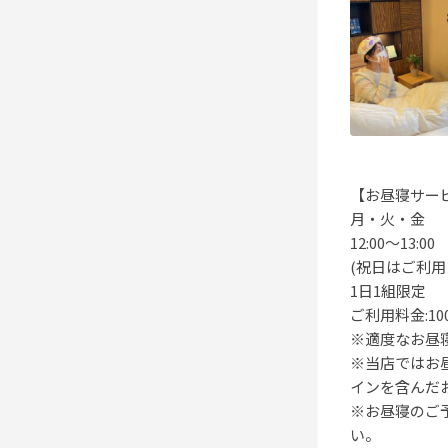
【お昼寝サー
月・火・金
12:00〜13:00
(祝日はご利用
1日1組限定
ご利用料金:10
※適度なお昼
※当店ではお
インを含んだ
※お昼寝のご
い。