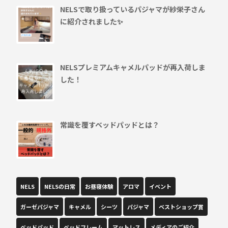
NELSで取り扱っているパジャマが紗栄子さん
に紹介されました✨
NELSプレミアムキャメルパッドが再入荷しま
した！
常識を覆すベッドパッドとは？
NELS
NELSの日常
お昼寝体験
アロマ
イベント
ガーゼパジャマ
キャメル
シーツ
パジャマ
ベストショップ賞
ベッドパッド
ベッドフレーム
マットレス
メディアのご紹介