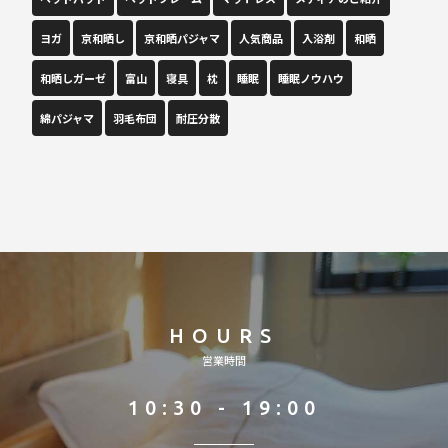
ヨガ
京和晒し
京和晒パジャマ
人気商品
入浴剤
和晒
和晒しガーゼ
富山
寝具
枕
睡眠
睡眠ノウハウ
綿パジャマ
羽毛布団
耐圧分散
HOURS
営業時間
10:30 - 19:00