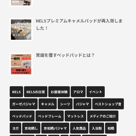
NELSプレミアムキャメルパッドが再入荷しま
した！
常識を覆すベッドパッドとは？
NELS
NELSの日常
お昼寝体験
アロマ
イベント
ガーゼパジャマ
キャメル
シーツ
パジャマ
ベストショップ賞
ベッドパッド
ベッドフレーム
マットレス
メディアのご紹介
ヨガ
京和晒し
京和晒パジャマ
人気商品
入浴剤
和晒