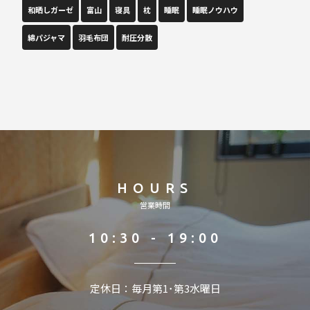
和晒しガーゼ
富山
寝具
枕
睡眠
睡眠ノウハウ
綿パジャマ
羽毛布団
耐圧分散
HOURS
営業時間
10:30 - 19:00
定休日：毎月第1･第3水曜日