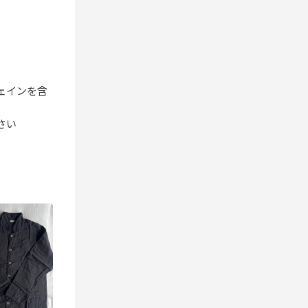
ェインを含
さい