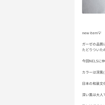
new item💡
ガーゼの品質
たどりついた
今回NELSに
カラーは深黒(
日本の和装文
深い黒は大人