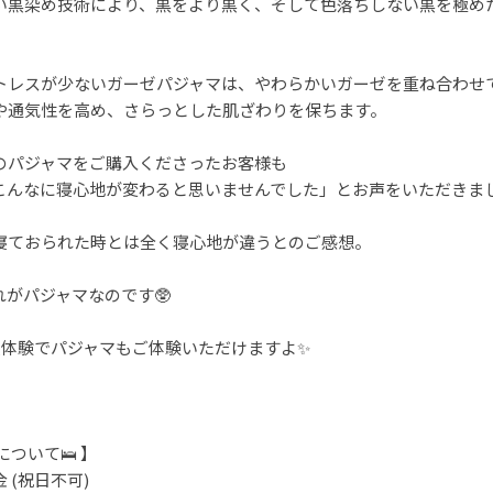
い黒染め技術により、黒をより黒く、そして色落ちしない黒を極め
トレスが少ないガーゼパジャマは、やわらかいガーゼを重ね合わせ
や通気性を高め、さらっとした肌ざわりを保ちます。
のパジャマをご購入くださったお客様も
こんなに寝心地が変わると思いませんでした」とお声をいただきまし
寝ておられた時とは全く寝心地が違うとのご感想。
がパジャマなのです🥸
昼寝体験でパジャマもご体験いただけますよ✨
について🛌 】
(祝日不可)