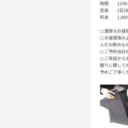
時間 12:00-1
定員 1日1
料金 1,000円
◻︎ 適度なお
◻︎ お昼寝
んだお飲みも
◻︎ ご予約
◻︎ ご来店か
眠りに関して
予めご了承く