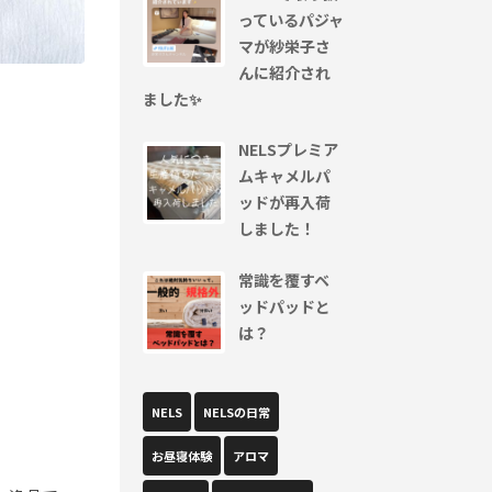
っているパジャ
マが紗栄子さ
んに紹介され
ました✨
NELSプレミア
ムキャメルパ
ッドが再入荷
しました！
常識を覆すベ
ッドパッドと
は？
NELS
NELSの日常
お昼寝体験
アロマ