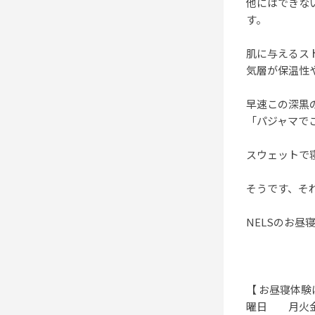
他にはできな
す。
肌に与えるス
気層が保温性
早速この深黒
「パジャマで
スウェットで
そうです、それ
NELSのお
【 お昼寝体験
曜日 月火金 