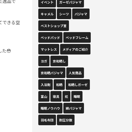
た逸品で
イベント
ガーゼパジャマ
キャメル
シーツ
パジャマ
てできる空
ベストショップ賞
ベッドパッド
ベッドフレーム
マットレス
メディアのご紹介
た😳
ヨガ
京和晒し
京和晒パジャマ
人気商品
入浴剤
和晒
和晒しガーゼ
富山
寝具
枕
睡眠
睡眠ノウハウ
綿パジャマ
羽毛布団
耐圧分散