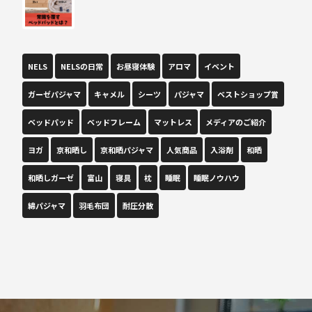
NELS
NELSの日常
お昼寝体験
アロマ
イベント
ガーゼパジャマ
キャメル
シーツ
パジャマ
ベストショップ賞
ベッドパッド
ベッドフレーム
マットレス
メディアのご紹介
ヨガ
京和晒し
京和晒パジャマ
人気商品
入浴剤
和晒
和晒しガーゼ
富山
寝具
枕
睡眠
睡眠ノウハウ
綿パジャマ
羽毛布団
耐圧分散