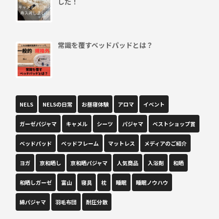
した！
常識を覆すベッドパッドとは？
NELS
NELSの日常
お昼寝体験
アロマ
イベント
ガーゼパジャマ
キャメル
シーツ
パジャマ
ベストショップ賞
ベッドパッド
ベッドフレーム
マットレス
メディアのご紹介
ヨガ
京和晒し
京和晒パジャマ
人気商品
入浴剤
和晒
和晒しガーゼ
富山
寝具
枕
睡眠
睡眠ノウハウ
綿パジャマ
羽毛布団
耐圧分散