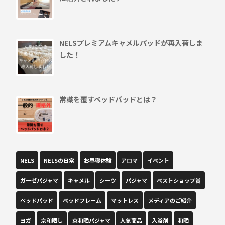
NELSプレミアムキャメルパッドが再入荷しま
した！
常識を覆すベッドパッドとは？
NELS
NELSの日常
お昼寝体験
アロマ
イベント
ガーゼパジャマ
キャメル
シーツ
パジャマ
ベストショップ賞
ベッドパッド
ベッドフレーム
マットレス
メディアのご紹介
ヨガ
京和晒し
京和晒パジャマ
人気商品
入浴剤
和晒