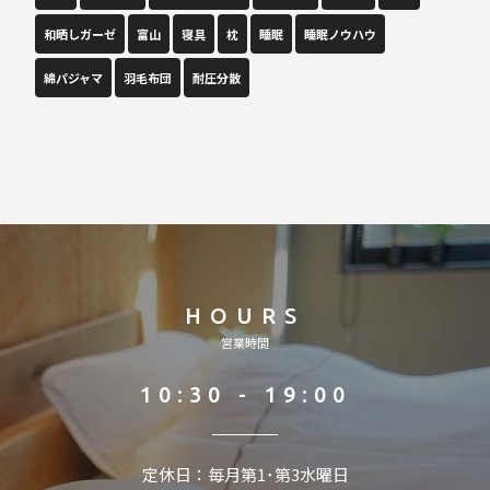
和晒しガーゼ
富山
寝具
枕
睡眠
睡眠ノウハウ
綿パジャマ
羽毛布団
耐圧分散
HOURS
営業時間
10:30 - 19:00
定休日：毎月第1･第3水曜日