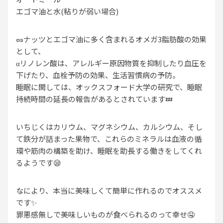
エゴマ油と水(粘りが弱い場合)
🥜ナッツとエゴマ油に多く含まれるオメガ3脂肪酸の効果
として、
αリノレン酸は、アレルギー原因物質を抑制したり血圧を
下げたり、血栓予防の効果、生活習慣病の予防。
睡眠に関しては、オックスフォード大学の研究で、睡眠
持続時間の延長の報告があるとされています💤
いちじくはカリウム、マグネシウム、カルシウム、そし
て鉄分が詰まった果物で、これらのミネラルは血液の循
環や筋肉の構築を助け、睡眠を助長する働きをしてくれ
るようです😪
なにより、本当に美味しくて簡単に作れるのでオススメ
です✨
罪悪感無しで美味しいものが食べられるのって幸せ🤤