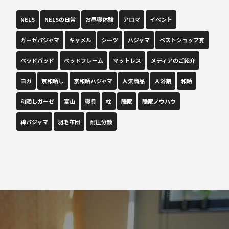
NELS
NELSの日常
お昼寝体験
アロマ
イベント
ガーゼパジャマ
キャメル
シーツ
パジャマ
ベストショップ賞
ベッドパッド
ベッドフレーム
マットレス
メディアのご紹介
ヨガ
京和晒し
京和晒パジャマ
人気商品
入浴剤
和晒
和晒しガーゼ
富山
寝具
枕
睡眠
睡眠ノウハウ
綿パジャマ
羽毛布団
耐圧分散